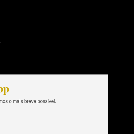
.
pp
mos o mais breve possível.