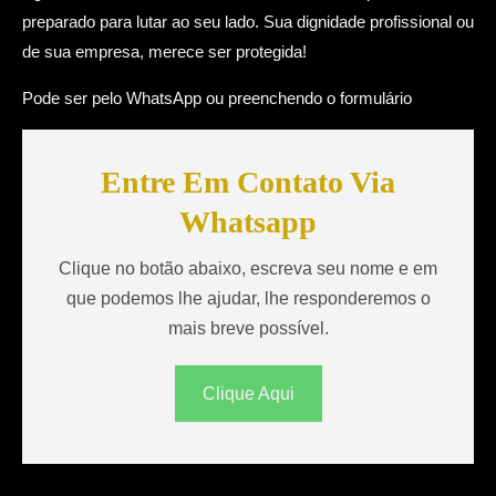
.
C
preparado para lutar ao seu lado. Sua dignidade profissional ou
C
o
de sua empresa, merece ser protegida!
e
m
Pode ser pelo WhatsApp ou preenchendo o formulário
n
p
t
e
e
t
Entre Em Contato Via
n
ê
Whatsapp
á
n
r
c
Clique no botão abaixo, escreva seu nome e em
i
i
que podemos lhe ajudar, lhe responderemos o
o
a
mais breve possível.
D
s
o
E
Clique Aqui
P
m
a
D
r
i