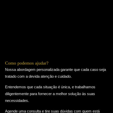
C
4
o
3
m
0
E
,
n
P
d
i
e
r
r
a
e
q
ç
u
Como podemos ajudar?
o
a
Nossa abordagem personalizada garante que cada caso seja
N
r
tratado com a devida atenção e cuidado.
a
a
Entendemos que cada situação é única, e trabalhamos
N
,
diligentemente para fornecer a melhor solução às suas
a
P
necessidades.
A
R
v
.
Agende uma consulta e tire suas dúvidas com quem está