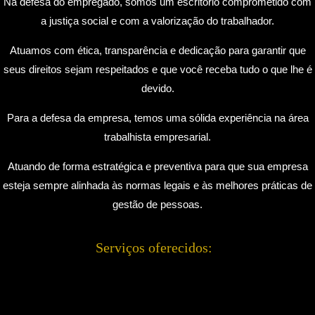
Na defesa do empregado, somos um escritório comprometido com
P
E
a justiça social e com a valorização do trabalhador.
i
n
r
d
Atuamos com ética, transparência e dedicação para garantir que
a
e
seus direitos sejam respeitados e que você receba tudo o que lhe é
q
r
devido.
u
e
a
ç
Para a defesa da empresa, temos uma sólida experiência na área
r
o
trabalhista empresarial.
a
N
Atuando de forma estratégica e preventiva para que sua empresa
W
a
esteja sempre alinhada às normas legais e às melhores práticas de
a
N
gestão de pessoas.
n
a
d
A
Serviços oferecidos:
e
v
r
.
l
C
e
e