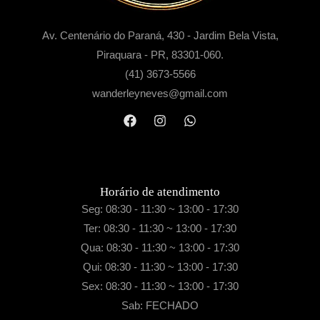
t
d
a
o
Av. Centenário do Paraná, 430 - Jardim Bela Vista,
,
r
Piraquara - PR, 83301-060.
D
,
(41) 3673-5566
i
D
wanderleyneves@gmail.com
r
i
e
r
i
e
t
i
o
t
Horário de atendimento
D
o
Seg: 08:30 - 11:30 ~ 13:00 - 17:30
e
E
Ter: 08:30 - 11:30 ~ 13:00 - 17:30
F
m
Qua: 08:30 - 11:30 ~ 13:00 - 17:30
a
p
Qui: 08:30 - 11:30 ~ 13:00 - 17:30
m
r
Sex: 08:30 - 11:30 ~ 13:00 - 17:30
í
e
Sab: FECHADO
l
s