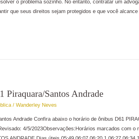
 resolver o problema sozinho. No entanto, contratar um advo
ntir que seus direitos sejam protegidos e que você alcance
1 Piraquara/Santos Andrade
blica
/
Wanderley Neves
Santos Andrade Confira abaixo o horário de ônibus D61 P
visado: 4/5/2023Observações:Horários marcados com o n
 ANDRADE Dias úteis 05:49 06:07 06:20 1 06:27 06:34 1 0