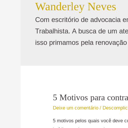
Wanderley Neves
Com escritório de advocacia em
Trabalhista. A busca de um at
isso primamos pela renovação 
5 Motivos para contr
5
Motivos
Deixe um comentário
/
Descomplica
para
5 motivos pelos quais você deve c
contratar