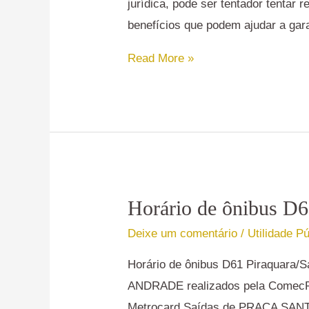
jurídica, pode ser tentador tentar
um
benefícios que podem ajudar a gara
advogado
Read More »
Horário de ônibus D6
Horário
de
Deixe um comentário
/
Utilidade Pú
ônibus
Horário de ônibus D61 Piraquara/
D61
ANDRADE realizados pela ComecRe
Piraquara/Santos
Metrocard Saídas de PRAÇA SANTOS