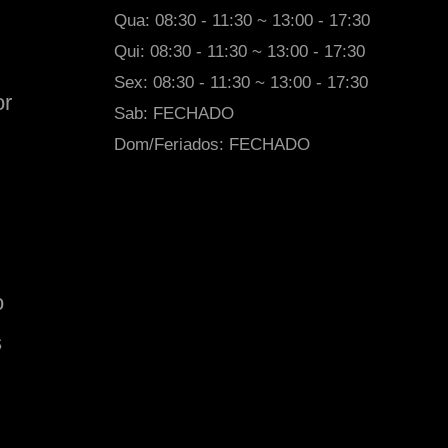
a
ç
Qua: 08:30 - 11:30 ~ 13:00 - 17:30
r
o
a
N
Qui: 08:30 - 11:30 ~ 13:00 - 17:30
W
a
Sex: 08:30 - 11:30 ~ 13:00 - 17:30
or
a
N
Sab: FECHADO
n
a
Dom/Feriados: FECHADO
d
A
e
v
r
.
l
C
e
e
y
n
o
N
t
s
e
e
v
n
e
á
s
r