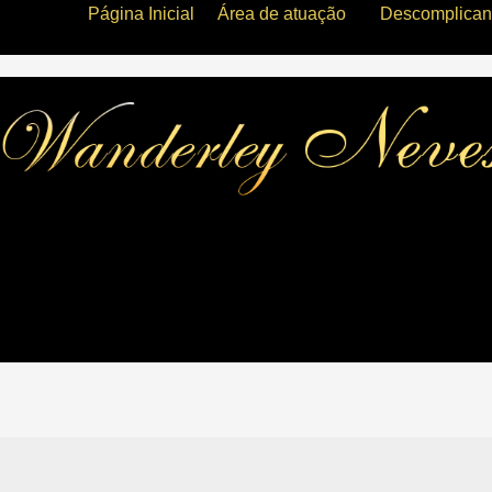
Página Inicial
Área de atuação
Descomplicand